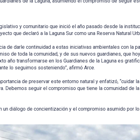
ardianes de la Laguna, asumiendo el compromiso de seguir est
gislativo y comunitario que inició el año pasado desde la instituc
oyecto que declaró a la Laguna Sur como una Reserva Natural Urb
ia de darle continuidad a estas iniciativas ambientales con la pa
iso de toda la comunidad, y de sus nuevos guardianes, que ho
xto año transformarse en los Guardianes de la Laguna es gratifi
ante lo seguimos sosteniendo”, afirmó Arce.
importancia de preservar este entorno natural y enfatizó, “cuidar l
iva. Debemos seguir el compromiso que tiene la comunidad de la
con un diálogo de concientización y el compromiso asumido por l